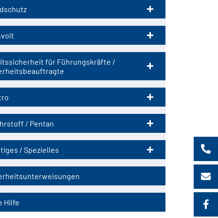
dschutz
volt
itssicherheit für Führungskräfte /
erheitsbeauftragte
tro
hrstoff / Pentan
tiges / Spezielles
erheitsunterweisungen
 Hilfe