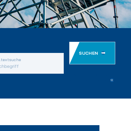
SUCHEN
ltextsuche
EINSTELLUNGEN
ZURÜCKSETZEN
tion