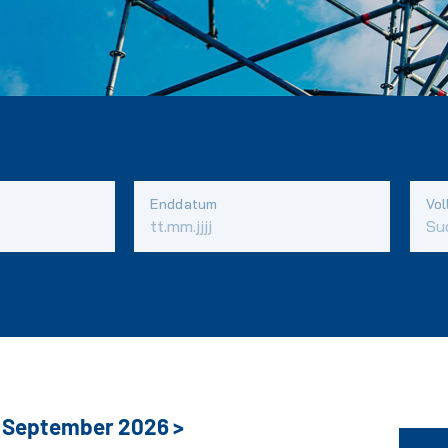
Enddatum
Vol
September
2026
>
Naviga