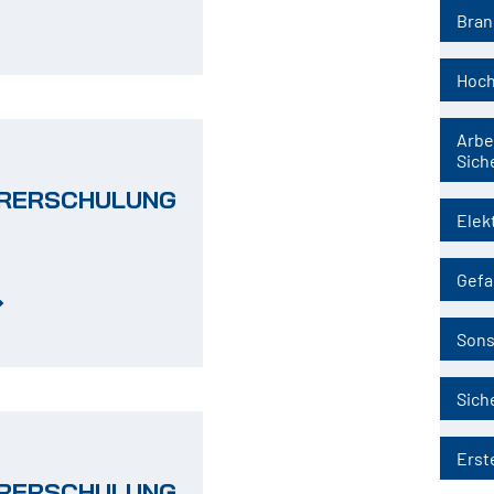
Bran
Hoch
Arbe
Sich
HRERSCHULUNG
Elek
Gefa
Sons
Sich
Erste
HRERSCHULUNG