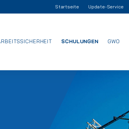
Navigation
Startseite
Update-Service
überspringen
NAVIGATION
ARBEITSSICHERHEIT
SCHULUNGEN
GWO
ÜBERSPRINGEN