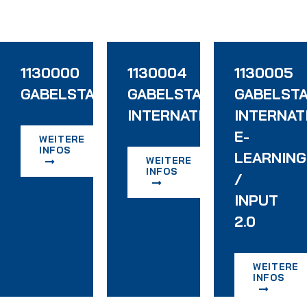
1130000
1130004
1130005
MODUL
GABELSTAPLERFAHRERSCHULUNG
GABELSTAPLERFAHRER
GABELST
INTERNATIONAL
INTERNAT
EN
E-
WEITERE
INFOS
LEARNING
WEITERE
INFOS
INPUT
/
INPUT
2.0
WEITERE
INFOS