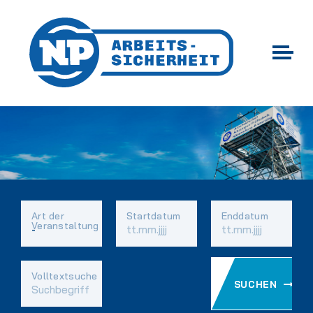
Art der
Startdatum
Enddatum
Veranstaltung
Vorhandene
Volltextsuche
SUCHEN
Felder