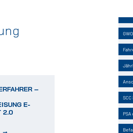
Naviga
übersp
sung
GWO
Fahr
Jähr
Ansc
ERFAHRER –
SCC 
ISUNG E-
 2.0
PSA 
Befa