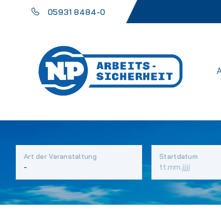
05931 8484-0
Art der Veranstaltung
Startdatum
Vorhandene
Felder