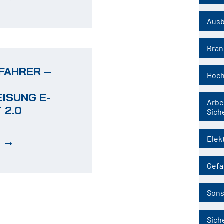
Ausb
Bran
FAHRER –
Hoch
ISUNG E-
Arbe
 2.0
Sich
Elek
Gefa
Sons
Sich