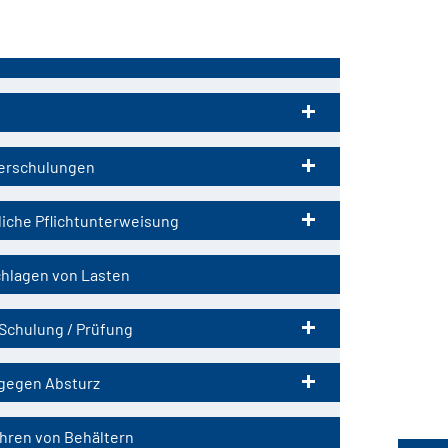
tion
ringen
erschulungen
liche Pflichtunterweisung
hlagen von Lasten
Schulung / Prüfung
gegen Absturz
hren von Behältern