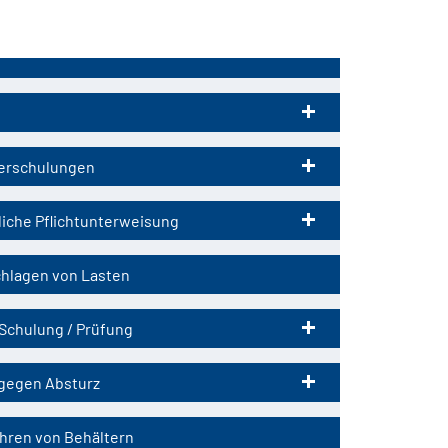
tion
ringen
erschulungen
liche Pflichtunterweisung
hlagen von Lasten
Schulung / Prüfung
gegen Absturz
hren von Behältern