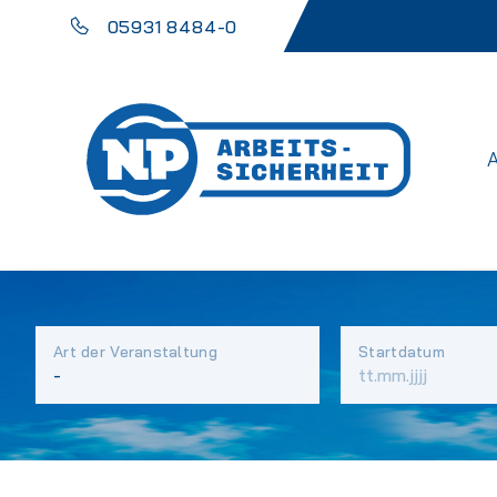
05931 8484-0
Art der Veranstaltung
Startdatum
Vorhandene
Felder