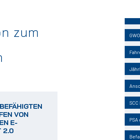
Naviga
übersp
on zum
GWO
n
Fahr
Jähr
Ansc
SCC 
 BEFÄHIGTEN
FEN VON
PSA 
N E-
 2.0
Befa