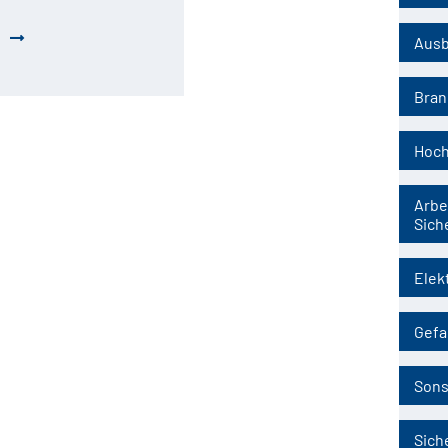
Ausb
Bran
Hoch
Arbe
Sich
Elek
Gefa
Sons
Sich