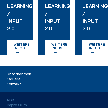
LEARNING
LEARNING
LEARNING
/
/
/
INPUT
INPUT
INPUT
2.0
2.0
2.0
WEITERE
WEITERE
WEITERE
INFOS
INFOS
INFOS
Navigation
Unternehmen
überspringen
Karriere
Kontakt
Navigation
AGB
überspringen
Impressum