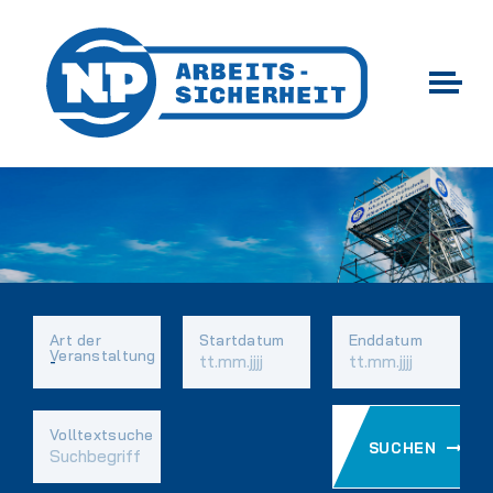
Art der
Startdatum
Enddatum
Veranstaltung
Vorhandene
Volltextsuche
SUCHEN
Felder