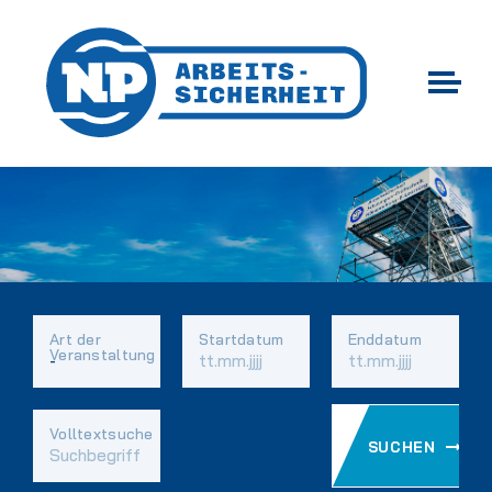
Art der
Startdatum
Enddatum
Veranstaltung
Vorhandene
Volltextsuche
SUCHEN
Felder