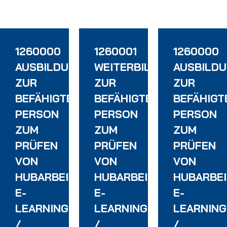
1260000
1260001
1260000
DUNG
AUSBILDUNG
WEITERBILDUNG
AUSBILD
ZUR
ZUR
ZUR
N
BEFÄHIGTEN
BEFÄHIGTEN
BEFÄHIGT
PERSON
PERSON
PERSON
ZUM
ZUM
ZUM
PRÜFEN
PRÜFEN
PRÜFEN
VON
VON
VON
SBÜHNEN
HUBARBEITSBÜHNEN
HUBARBEITSBÜHNEN
HUBARBE
E-
E-
E-
LEARNING
LEARNING
LEARNING
/
/
/