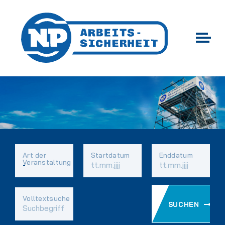
Art der
Startdatum
Enddatum
Veranstaltung
Vorhandene
Volltextsuche
SUCHEN
Felder