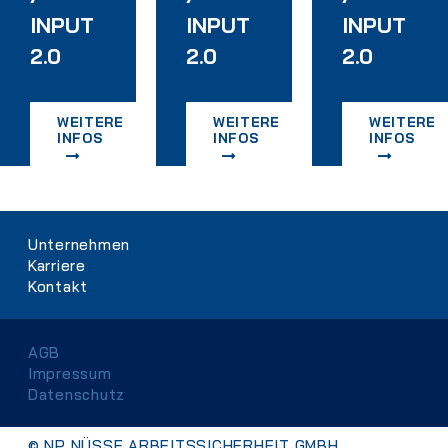
INPUT
INPUT
INPUT
2.0
2.0
2.0
WEITERE
WEITERE
WEITERE
INFOS
INFOS
INFOS
Navigation
Unternehmen
überspringen
Karriere
Kontakt
Navigation
AGB
überspringen
Impressum
Datenschutz
© NP NÜSSE ARBEITSSICHERHEIT GMBH