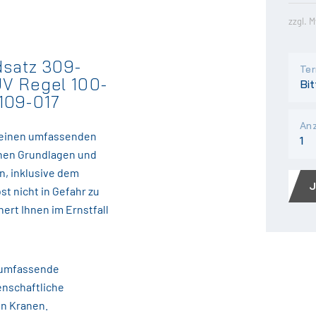
zzgl. 
satz 309-
Ter
UV Regel 100-
 109-017
Anz
n einen umfassenden
ichen Grundlagen und
n, inklusive dem
t nicht in Gefahr zu
ert Ihnen im Ernstfall
e umfassende
nschaftliche
on Kranen.