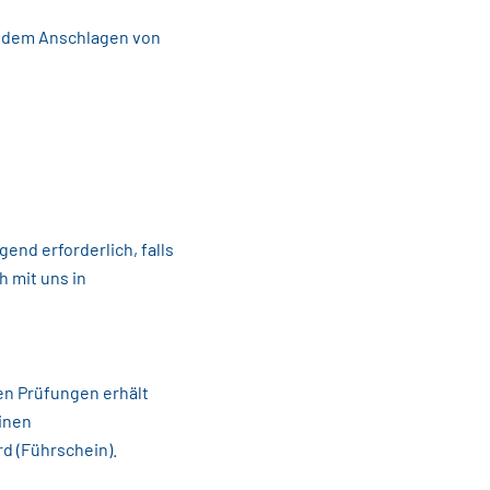
l. dem Anschlagen von
nd erforderlich, falls
h mit uns in
en Prüfungen erhält
inen
d (Führschein).