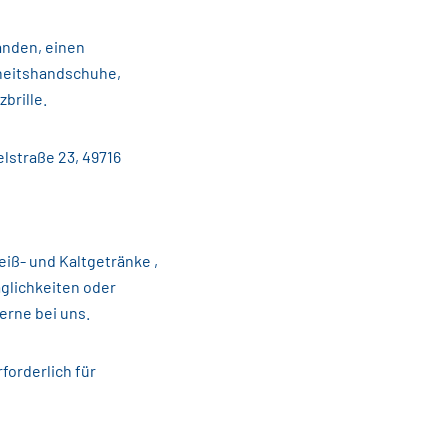
anden, einen
rheitshandschuhe,
brille.
lstraße 23, 49716
iß- und Kaltgetränke ,
glichkeiten oder
rne bei uns.
forderlich für