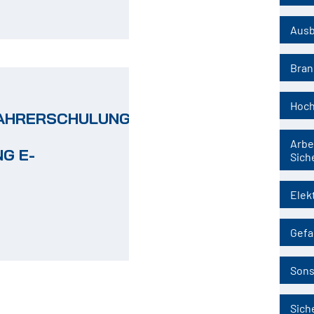
Ausb
Bran
Hoch
AHRERSCHULUNG
Arbe
G E-
Sich
Elek
Gefa
Sons
Sich