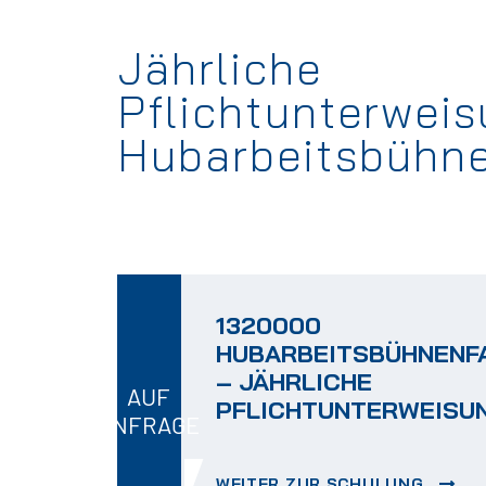
Jährliche
Pflichtunterwei
Hubarbeitsbühn
1320000
HUBARBEITSBÜHNENF
– JÄHRLICHE
AUF
PFLICHTUNTERWEISU
ANFRAGE
WEITER ZUR SCHULUNG