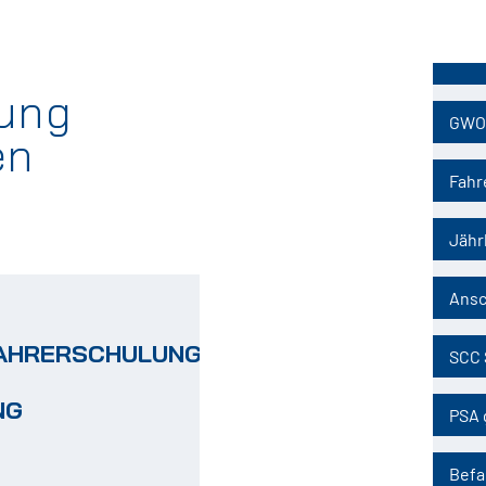
Naviga
übersp
sung
GWO
en
Fahr
Jähr
Ansc
AHRERSCHULUNG
SCC 
NG
PSA 
Befa