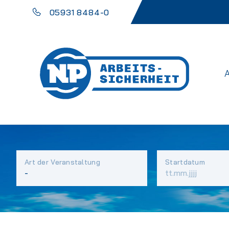
05931 8484-0
Art der Veranstaltung
Startdatum
Vorhandene
Felder