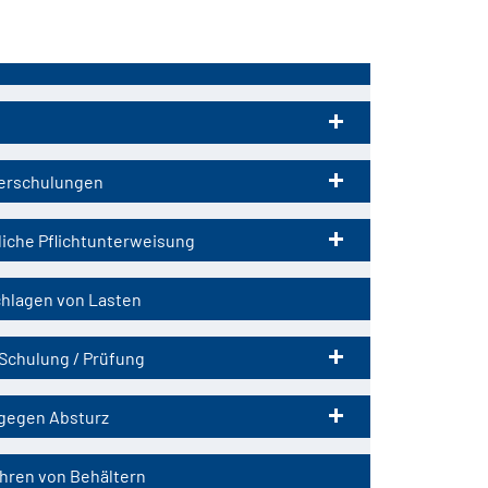
tion
ringen
erschulungen
liche Pflichtunterweisung
hlagen von Lasten
Schulung / Prüfung
gegen Absturz
hren von Behältern