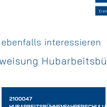
Erste
ebenfalls interessieren
erweisung Hubarbeitsb
2100047
NG
HUBARBEITSBÜHNENFAHRERSCHULU