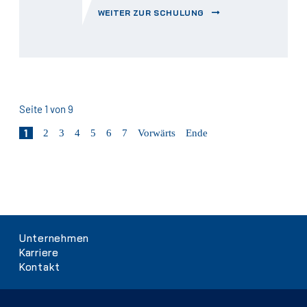
WEITER ZUR SCHULUNG
Seite 1 von 9
1
2
3
4
5
6
7
Vorwärts
Ende
Navigation
Unternehmen
überspringen
Karriere
Kontakt