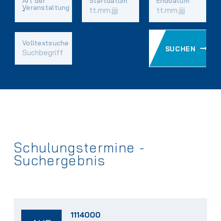
Art der
Startdatum
Enddatum
Veranstaltung
Vorhandene
Volltextsuche
SUCHEN
Felder
Schulungstermine -
Suchergebnis
1114000