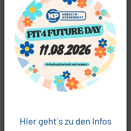
Wir, die NP Arbeitssicherheit GmbH, führen Prüfungen für
Ihre Arbeitsmittel Werkzeuge, Geräte, Maschinen oder
Anlagen etc. durch. Denn laut der
Betriebssicherheitsverordnung (BetrSichV) sind Sie als
Unternehmer verpflichtet nur sichere und geprüfte
Arbeitsmittel einzusetzen.
Damit Sie stets auf der sicheren Seite sind, können wir Sie
hier vollumfänglich betreuen. Denn wir führen neben den
Prüfungen durch unsere erfahrenen Prüfer auch die
Fristenüberwachung durch. Ebenfalls bieten wir einen „Drive
In“ für Prüftechnik an. Sie geben uns Ihre Arbeitsmittel und
bekommen diese geprüft zurück, selbstverständlich
kontaktlos.
Hier geht`s zu den Infos