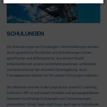
SCHULUNGEN
Die Anforderungen an Schulungen / Weiterbildungen werden
durch gesetzliche Richtlinien und Anforderungen immer
spezifischer und differenzierter. Aus diesem Grund
entwickelten wir unsere Lerninhalte praxisnah, umfassend
und basierend auf der aktuellen Gesetzgebung. Auch
Fremdsprachen können wir für unsere Schulungen anbieten.
Des Weiteren sind wir in der Lage durch unsere E-Learning
Software i-NP-ut und unsere flexiblen und gut ausgebildeten
Dozenten kurzfristige Schulungen und Unterweisungen
umzusetzen. Unser Team stellt Ihnen auch gerne individuelle