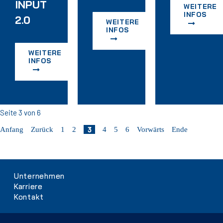
INPUT
WEITERE
INFOS
2.0
WEITERE
INFOS
WEITERE
INFOS
Seite 3 von 6
3
Anfang
Zurück
1
2
4
5
6
Vorwärts
Ende
Navigation
Unternehmen
überspringen
Karriere
Kontakt