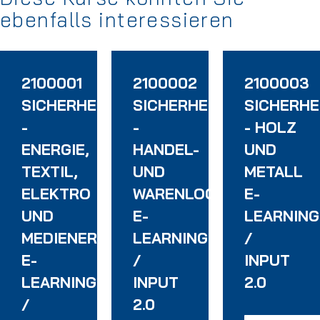
ebenfalls interessieren
2100001
2100002
2100003
CHULUNG
ADERFAHRERSCHULUNG
SICHERHEITSUNTERWEISUNG
SICHERHEITSUNTERWEI
SICHERH
-
-
- HOLZ
ENERGIE,
HANDEL-
UND
HE
TEXTIL,
UND
METALL
RUNG
ELEKTRO
WARENLOGISTIK
E-
UND
E-
LEARNING
MEDIENERZEUGNISSE
LEARNING
/
E-
/
INPUT
LEARNING
INPUT
2.0
/
2.0