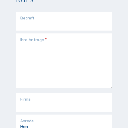
Betreff
Pflichtfeld
Ihre Anfrage
*
Firma
Anrede