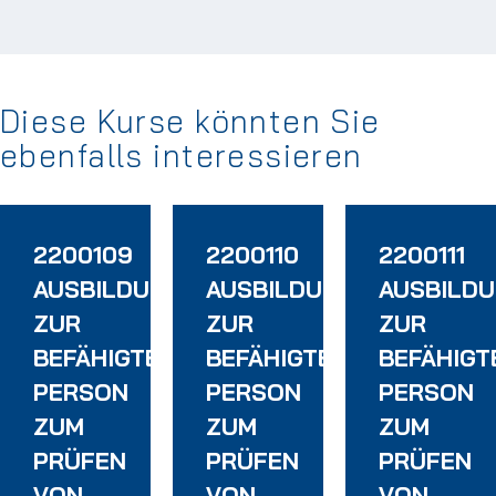
Diese Kurse könnten Sie
ebenfalls interessieren
2200109
2200110
2200111
CHULUNG
MODUL
AUSBILDUNG
AUSBILDUNG
AUSBILD
ZUR
ZUR
ZUR
UNGEN
BEFÄHIGTEN
BEFÄHIGTEN
BEFÄHIGT
PERSON
PERSON
PERSON
INPUT
ZUM
ZUM
ZUM
PRÜFEN
PRÜFEN
PRÜFEN
VON
VON
VON