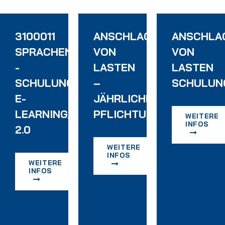
RBE
3100011
ANSCHLAGEN
ANSCHLA
SPRACHENMODUL
VON
VON
-
LASTEN
LASTEN
SCHULUNGEN
–
SCHULUN
E-
JÄHRLICHE
IEANLAGEN
LEARNING/INPUT
PFLICHTUNTERWEISUNG
WEITERE
INFOS
2.0
WEITERE
INFOS
WEITERE
INFOS