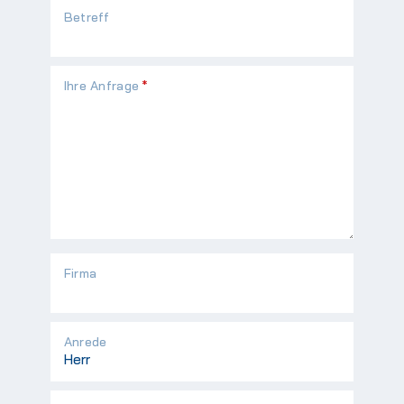
Betreff
Pflichtfeld
Ihre Anfrage
*
Firma
Anrede