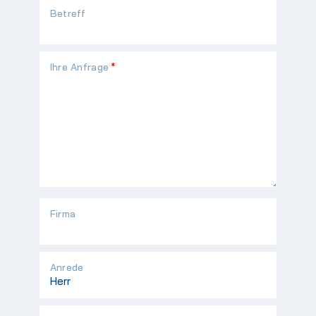
Betreff
Pflichtfeld
Ihre Anfrage
*
Firma
Anrede