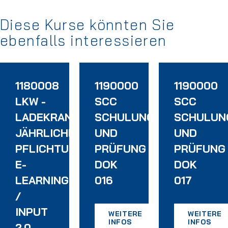
Diese Kurse könnten Sie
ebenfalls interessieren
1180008
1190000
1190000
TSUNTERWEISUNG
LKW -
SCC
SCC
NG
LADEKRAN
SCHULUNG
SCHULUN
HAFT
JÄHRLICHE
UND
UND
PFLICHTUNTERWEISUNG
PRÜFUNG
PRÜFUNG
E-
DOK
DOK
LEARNING
016
017
/
INPUT
WEITERE
WEITERE
INFOS
INFOS
2.0