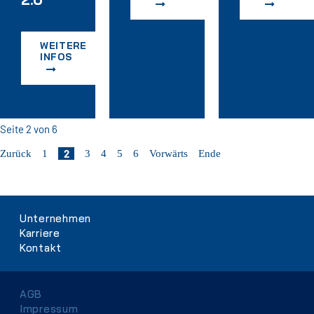
WEITERE
INFOS
Seite 2 von 6
2
Zurück
1
3
4
5
6
Vorwärts
Ende
Navigation
Unternehmen
überspringen
Karriere
Kontakt
Navigation
AGB
überspringen
Impressum