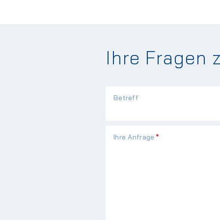
Ihre Fragen 
Betreff
Pflichtfeld
Ihre Anfrage
*