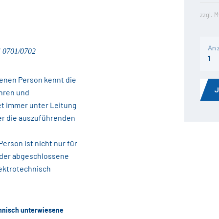
zzgl. 
Anz
E 0701/0702
senen Person kennt die
hren und
et immer unter Leitung
ber die auszuführenden
erson ist nicht nur für
, der abgeschlossene
lektrotechnisch
chnisch unterwiesene