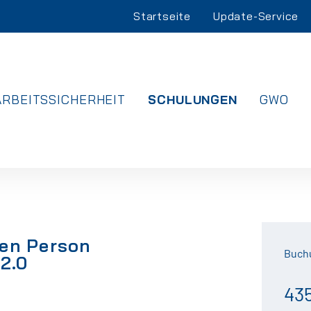
Navigation
Startseite
Update-Service
überspringen
NAVIGATION
ARBEITSSICHERHEIT
SCHULUNGEN
GWO
ÜBERSPRINGEN
nen Person
Buch
2.0
43