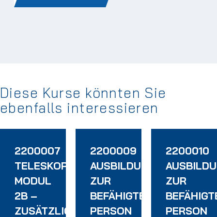
Diese Kurse könnten Sie
ebenfalls interessieren
2200007
2200009
2200010
EN
TELESKOPLADERFAHRERSCHULUNG
AUSBILDUNG
AUSBILD
MODUL
ZUR
ZUR
2B –
BEFÄHIGTEN
BEFÄHIGT
ZUSÄTZLICHE
PERSON
PERSON