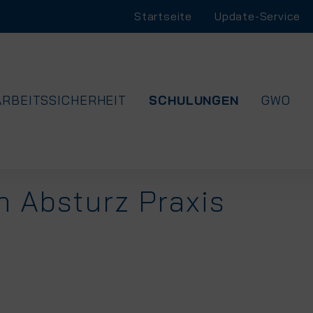
Navigation
Startseite
Update-Service
überspringen
NAVIGATION
ARBEITSSICHERHEIT
SCHULUNGEN
GWO
ÜBERSPRINGEN
 Absturz Praxis