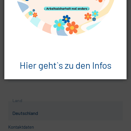
Pflichtfeld
Postleitzahl
*
Hier geht`s zu den Infos
Pflichtfeld
Ort
*
Land
Kontaktdaten