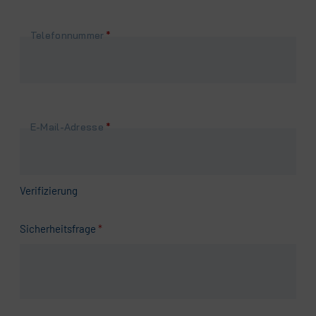
Pflichtfeld
Telefonnummer
*
Pflichtfeld
E-Mail-Adresse
*
Verifizierung
Pflichtfeld
Sicherheitsfrage
*