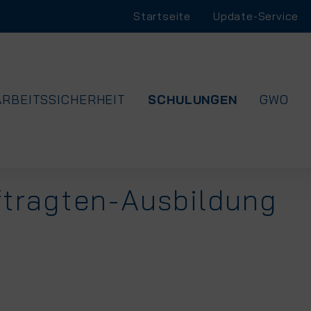
Navigation
Startseite
Update-Service
überspringen
NAVIGATION
ARBEITSSICHERHEIT
SCHULUNGEN
GWO
ÜBERSPRINGEN
ftragten-Ausbildung