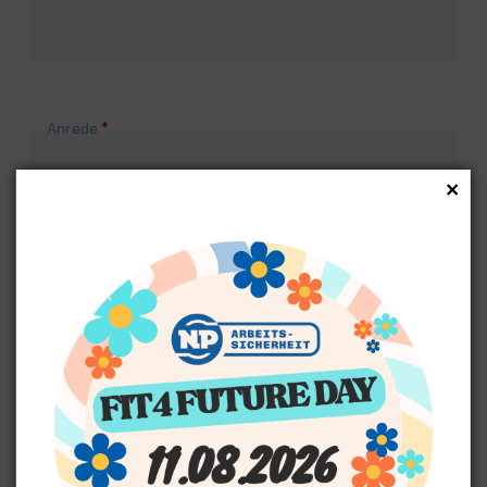
Pflichtfeld
Anrede
*
×
Adressdaten
Firma
Pflichtfeld
Straße, Nr.
*