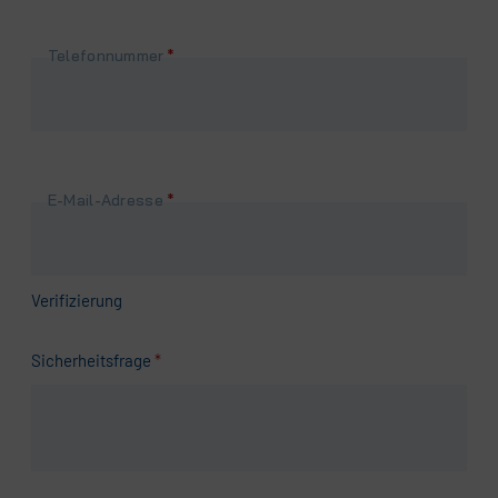
Pflichtfeld
Telefonnummer
*
Pflichtfeld
E-Mail-Adresse
*
Verifizierung
Pflichtfeld
Sicherheitsfrage
*