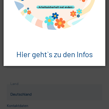
Pflichtfeld
Postleitzahl
*
Hier geht`s zu den Infos
Pflichtfeld
Ort
*
Land
Kontaktdaten