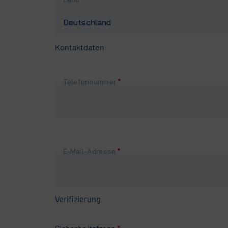
Kontaktdaten
Pflichtfeld
Telefonnummer
*
Pflichtfeld
E-Mail-Adresse
*
Verifizierung
Pflichtfeld