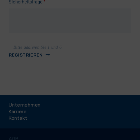
Pflichtfeld
Sicherheitsfrage
*
Bitte addieren Sie 1 und 6.
REGISTRIEREN
Navigation
Unternehmen
überspringen
Karriere
Kontakt
Navigation
AGB