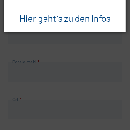
Hier geht`s zu den Infos
Pflichtfeld
Straße, Nr.
*
Pflichtfeld
Postleitzahl
*
Pflichtfeld
Ort
*