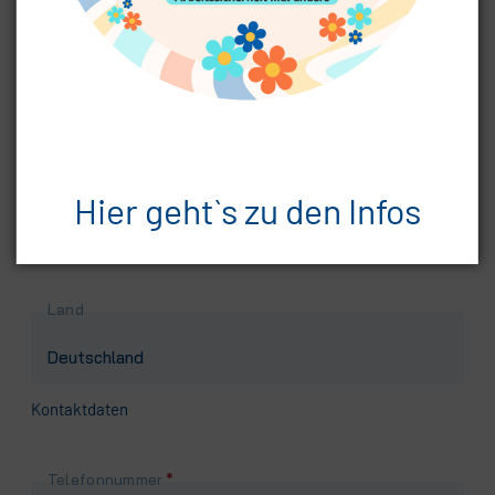
Pflichtfeld
Postleitzahl
*
Pflichtfeld
Ort
*
Hier geht`s zu den Infos
Land
Kontaktdaten
Pflichtfeld
Telefonnummer
*